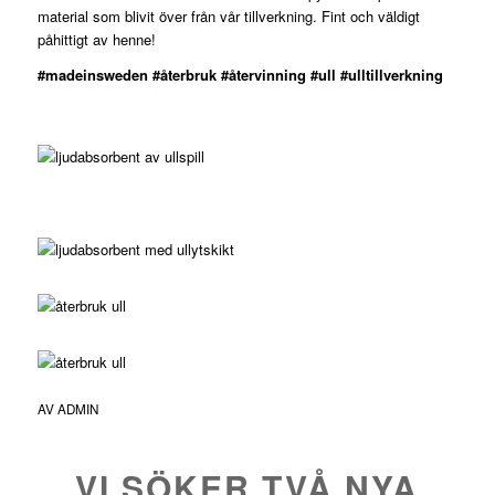
material som blivit över från vår tillverkning. Fint och väldigt
påhittigt av henne!
#madeinsweden
#återbruk
#återvinning
#ull
#ulltillverkning
AV
ADMIN
VI SÖKER TVÅ NYA