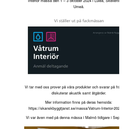
Interiör mässa den 1 – 3 oktober 2024 i Luleå, Skellefteå oc
Umeå.
Vi tar med oss prover på våra produkter och svarar på frågor 
diskuterar akustik samt åtgärder.
Mer information finns på deras hemsida:
https://skanskbyggtjanst.se/massa/Vatrum-Interior-2024-v4
Vi var även med på denna mässa i Malmö tidigare i Septembe