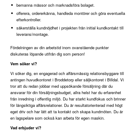
bemanna mässor och marknadsföra bolaget.
offerera, ordererkänna, handleda montörer och göra eventuella
efterkontroller.
säkerställa kundnöjdhet i projekten från initial kundkontakt till
leverans/montage.
Fördelningen av din arbetstid inom ovanstående punkter
diskuteras löpande utifrån dig som person!
Vem söker vi?
Vi söker dig, en engagerad och affärsmässig relationsbyggare till
antingen huvudkontoret i Broddetorp eller säljkontoret i Billdal. Vi
tror att du redan jobbar med uppsökande försäljning där du
ansvarar för din försäljningsbudget, allra helst har du erfarenhet
från inredning i offentlig miljö. Du har starkt kundfokus och brinner
för långsiktiga affärsrelationer. Du är resultatorienterad med högt
eget driv och har lätt att ta kontakt och skapa kundmöten. Du är
en lagspelare som också kan arbeta för egen maskin.
Vad erbjuder vi?