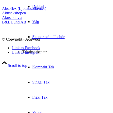
Dubbel
Absoflex
(Ljudabsorbenter)
Akustikshopen
Akustiktavla
Våg
B&L Lund AB
Skenor och tillbehör
© Copyright - Acqwool
Link to Facebook
Takabsorbenter
Link to Instagram
Scroll to top
Kompakt Tak
Singel Tak
Flexi Tak
Valvett