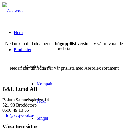
Hem
Nedan kan du ladda ner en
högupplöst
version av vår nuvarande
prislista.
Produkter
Qwaiet Vepor
Nedan kan du ladda ner vår prislista med Absoflex sortiment
Kompakt
B&L Lund AB
Bolum Samuelsgården 14
Flexi
521 98 Broddetorp
0500-49 13 55
info@acqwool.se
Singel
Våra hemsidor