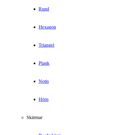
Rund
Hexagon
Triangel
Plank
Notis
Hörn
Skärmar