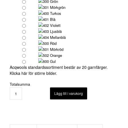
300 Grön
301 Mörkgrön
400 Turkos
401 Blå
402 Violett
403 Ljusblå
404 Mellanblå
500 Röd
501 Mörkröd
502 Orange
600 Gul
Acqwools standardssortiment består av 20 garnfärger.
Klicka här för större bilder.
Totalsumma
Lägg till i varukorg