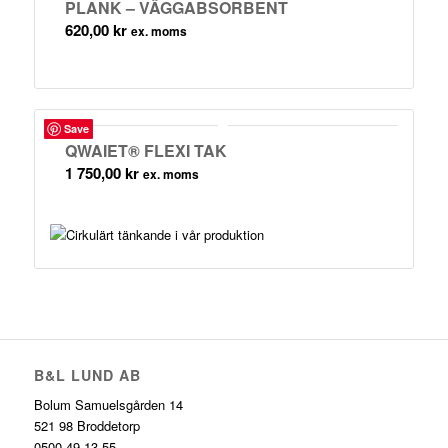
PLANK – VÄGGABSORBENT
620,00
kr
ex. moms
Save
QWAIET® FLEXI TAK
1 750,00
kr
ex. moms
B&L LUND AB
Bolum Samuelsgården 14
521 98 Broddetorp
0500-49 13 55