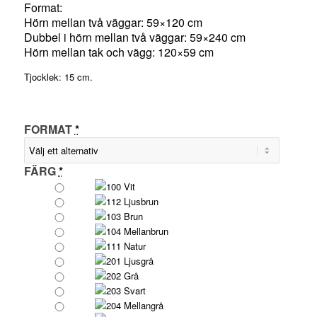
Format:
Hörn mellan två väggar: 59×120 cm
Dubbel i hörn mellan två väggar: 59×240 cm
Hörn mellan tak och vägg: 120×59 cm
Tjocklek: 15 cm.
FORMAT
*
FÄRG
*
100 Vit
112 Ljusbrun
103 Brun
104 Mellanbrun
111 Natur
201 Ljusgrå
202 Grå
203 Svart
204 Mellangrå