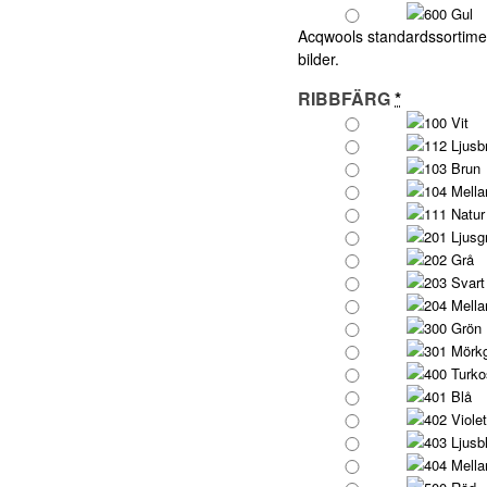
600 Gul
Acqwools standardssortimen
bilder.
RIBBFÄRG
*
100 Vit
112 Ljusb
103 Brun
104 Mella
111 Natur
201 Ljusg
202 Grå
203 Svart
204 Mella
300 Grön
301 Mörk
400 Turko
401 Blå
402 Violet
403 Ljusb
404 Mella