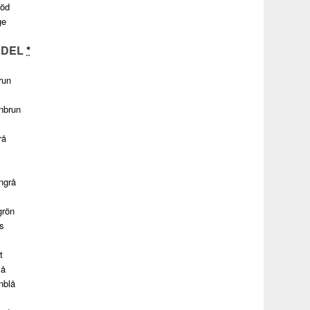
röd
ge
RDEL
*
run
nbrun
rå
ngrå
grön
s
t
lå
nblå