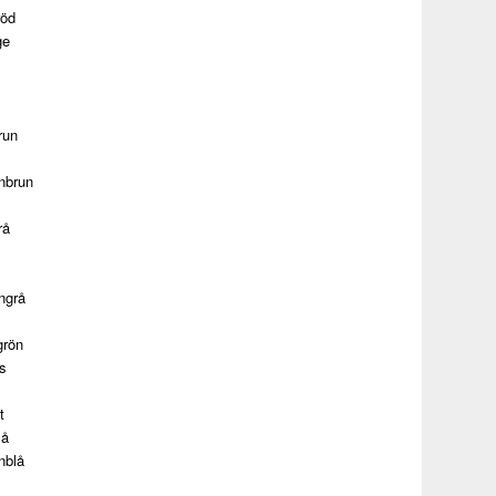
röd
ge
run
nbrun
rå
ngrå
grön
s
t
lå
nblå