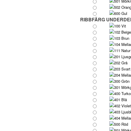
501 Mörk
502 Oran
600 Gul
RIBBFÄRG UNDERDE
100 Vit
102 Beige
103 Brun
104 Mella
111 Natur
201 Ljusg
202 Grå
203 Svart
204 Mella
300 Grön
301 Mörk
400 Turko
401 Blå
402 Violet
403 Ljusb
404 Mella
500 Röd
501 Mörk