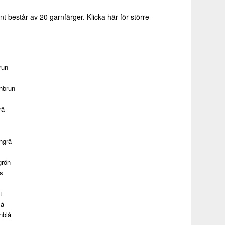
t består av 20 garnfärger.
Klicka här för större
run
nbrun
rå
ngrå
grön
s
t
lå
nblå