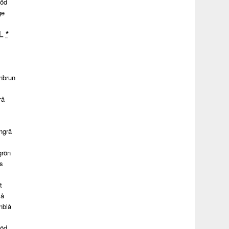
röd
ge
L
*
nbrun
rå
ngrå
grön
s
t
lå
nblå
röd