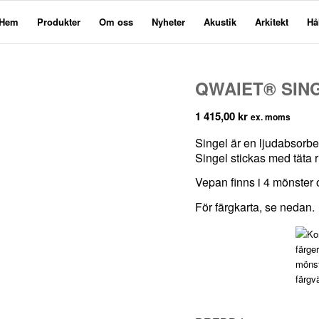
Hem
Produkter
Om oss
Nyheter
Akustik
Arkitekt
Hå
QWAIET® SIN
1 415,00
kr
ex. moms
Singel är en ljudabsorber
Singel stickas med täta 
Vepan finns i 4 mönster 
För färgkarta,
se nedan
.