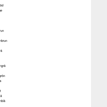
röd
ge
run
nbrun
rå
ngrå
grön
s
t
lå
nblå