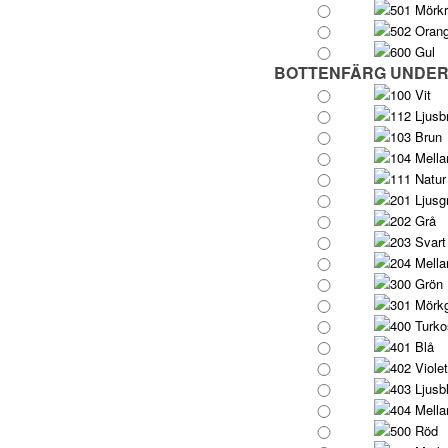
501 Mörk
502 Oran
600 Gul
BOTTENFÄRG UNDE
100 Vit
112 Ljusb
103 Brun
104 Mella
111 Natur
201 Ljusg
202 Grå
203 Svart
204 Mella
300 Grön
301 Mörk
400 Turko
401 Blå
402 Violet
403 Ljusb
404 Mella
500 Röd