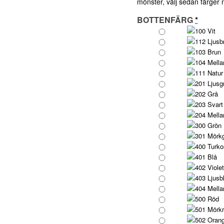
mönster, välj sedan färger
BOTTENFÄRG
*
100 Vit
112 Ljusb
103 Brun
104 Mella
111 Natur
201 Ljusg
202 Grå
203 Svart
204 Mella
300 Grön
301 Mörk
400 Turko
401 Blå
402 Violet
403 Ljusb
404 Mella
500 Röd
501 Mörk
502 Oran