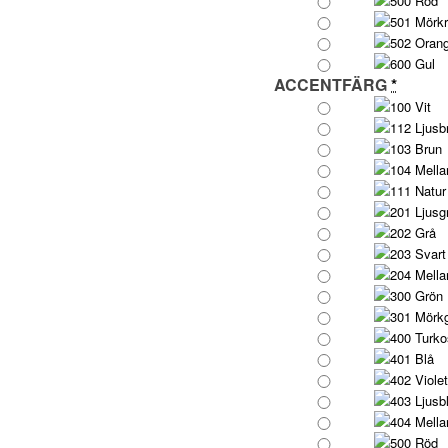
500 Röd
501 Mörk
502 Oran
600 Gul
ACCENTFÄRG
*
100 Vit
112 Ljusb
103 Brun
104 Mella
111 Natur
201 Ljusg
202 Grå
203 Svart
204 Mella
300 Grön
301 Mörk
400 Turko
401 Blå
402 Violet
403 Ljusb
404 Mella
500 Röd