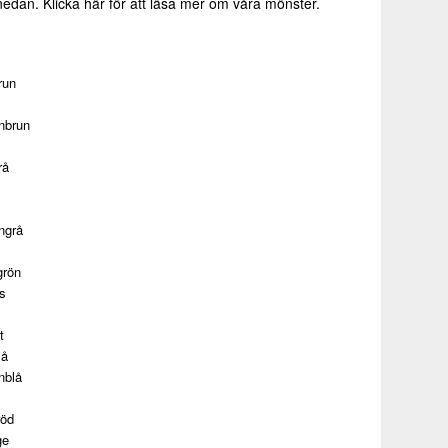
 nedan.
Klicka här för att läsa mer om våra mönster.
run
nbrun
rå
ngrå
grön
s
t
lå
nblå
röd
ge