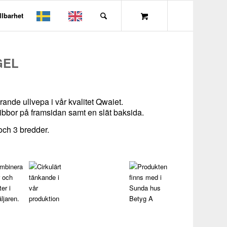
llbarhet
GEL
ande ullvepa i vår kvalitet Qwaiet.
ribbor på framsidan samt en slät baksida.
och 3 bredder.