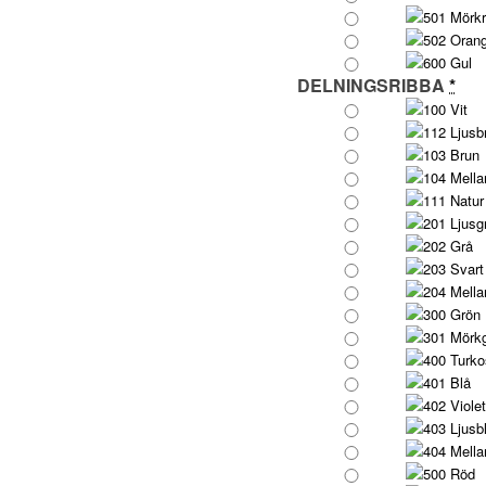
501 Mörk
502 Oran
600 Gul
DELNINGSRIBBA
*
100 Vit
112 Ljusb
103 Brun
104 Mella
111 Natur
201 Ljusg
202 Grå
203 Svart
204 Mella
300 Grön
301 Mörk
400 Turko
401 Blå
402 Violet
403 Ljusb
404 Mella
500 Röd