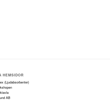
A HEMSIDOR
lex
(Ljudabsorbenter)
ikshopen
ktavla
und AB