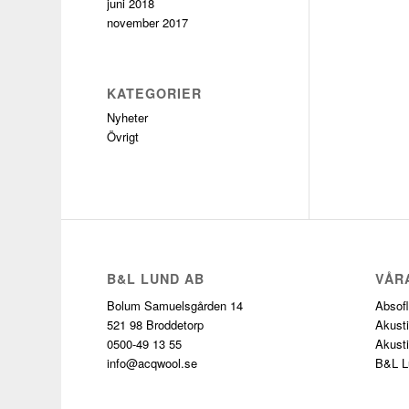
juni 2018
november 2017
KATEGORIER
Nyheter
Övrigt
B&L LUND AB
VÅR
Bolum Samuelsgården 14
Absof
521 98 Broddetorp
Akust
0500-49 13 55
Akusti
info@acqwool.se
B&L L