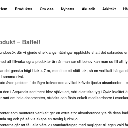
Hem
Produkter
Om oss
Nyheter
Akustik
Arkitekt
Hå
odukt – Baffel!
kundbesök där vi gjorde efterklangsmätningar upptäckte vi att det saknades en 
ed att tillverka egna produkter är när man ser ett behov kan man se till att fyl
var det ganska högt i tak 4,7 m, men inte ett slätt tak, så en vertikalt hängand
r i samma nivå.
ade även problem i de lägre frekvenserna vilket krävde tjocka absorbenter – 
rka den i Acqwools sortiment blev självklart, vårt elastiska tyg i Qwiz kvalitet 
er runt om hela absorbenten, sträcks och fästs enkelt med kardborre i ovankan
enter som monteras vertikalt ger en extra stor absorberande yta då dess båda 
prida sig och på så vis skapa en trevlig ljudmiljö.
enterna går att få i alla våra 20 standardfärger, med möjlighet till egen vald f