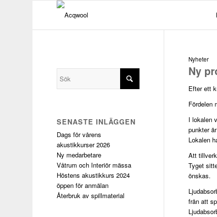
Nyheter
Ny pr
Efter ett 
Fördelen m
I lokalen 
SENASTE INLÄGGEN
punkter ä
Dags för vårens
Lokalen h
akustikkurser 2026
Ny medarbetare
Att tillve
Våtrum och Interiör mässa
Tyget sitt
Höstens akustikkurs 2024
önskas.
öppen för anmälan
Ljudabsorb
Återbruk av spillmaterial
från att s
Ljudabsorb