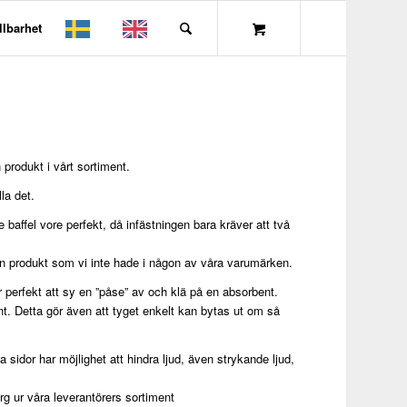
llbarhet
produkt i vårt sortiment.
la det.
e baffel vore perfekt, då infästningen bara kräver att två
en produkt som vi inte hade i någon av våra varumärken.
är perfekt att sy en ”påse” av och klä på en absorbent.
t. Detta gör även att tyget enkelt kan bytas ut om så
sidor har möjlighet att hindra ljud, även strykande ljud,
ärg ur våra leverantörers sortiment