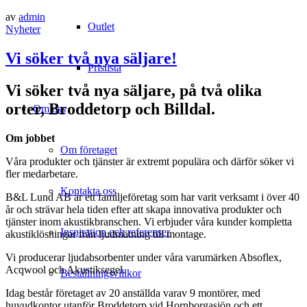
av
admin
Outlet
Nyheter
Vi söker två nya säljare!
Prislista
Vi söker två nya säljare, på två olika
orter, Broddetorp och Billdal.
Om oss
Om jobbet
Om företaget
Våra produkter och tjänster är extremt populära och därför söker vi
fler medarbetare.
Kontakta oss
B&L Lund AB är ett familjeföretag som har varit verksamt i över 40
år och strävar hela tiden efter att skapa innovativa produkter och
tjänster inom akustikbranschen. Vi erbjuder våra kunder kompletta
Inspiration och referenser
akustiklösningar från ljudmätning till montage.
Vi producerar ljudabsorbenter under våra varumärken Absoflex,
Acqwool och Akustiksegel.
Beställningsvillkor
Idag består företaget av 20 anställda varav 9 montörer, med
huvudkontor utanför Broddetorp vid Hornborgasjön och ett