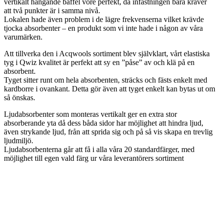
vertikalt hängande baffel vore perfekt, då infästningen bara kräver
att två punkter är i samma nivå.
Lokalen hade även problem i de lägre frekvenserna vilket krävde
tjocka absorbenter – en produkt som vi inte hade i någon av våra
varumärken.
Att tillverka den i Acqwools sortiment blev självklart, vårt elastiska
tyg i Qwiz kvalitet är perfekt att sy en ”påse” av och klä på en
absorbent.
Tyget sitter runt om hela absorbenten, sträcks och fästs enkelt med
kardborre i ovankant. Detta gör även att tyget enkelt kan bytas ut om
så önskas.
Ljudabsorbenter som monteras vertikalt ger en extra stor
absorberande yta då dess båda sidor har möjlighet att hindra ljud,
även strykande ljud, från att sprida sig och på så vis skapa en trevlig
ljudmiljö.
Ljudabsorbenterna går att få i alla våra 20 standardfärger, med
möjlighet till egen vald färg ur våra leverantörers sortiment