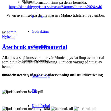
Skärmar
Mer information finns på deras hemsida:
https://skanskbyggtjanst.se/massa/Vatrum-Interior-2024-v40
Vi var även med på denna mässa i Malmö tidigare i September.
Bordsskärm
Golvskärm
av
admin
Nyheter
Återbruk av spillmaterial
Skärmtillbehör
Alla dessa små konstverk har vår Monica pysslat ihop av material
Övriga Produkter
som blivit över från vår tillverkning. Fint och väldigt påhittigt av
henne!
#madeinsweden
#återbruk
#återvinning
#ull
#ulltillverkning
Stolstrumpa
Filt
Kuddfodral