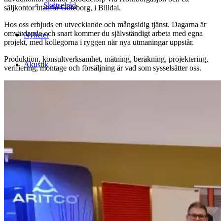
Skötselråd
säljkontor utanför Göteborg, i Billdal.
Hos oss erbjuds en utvecklande och mångsidig tjänst. Dagarna är
omväxlande och snart kommer du självständigt arbeta med egna
Nyheter
projekt, med kollegorna i ryggen när nya utmaningar uppstår.
Produktion, konsultverksamhet, mätning, beräkning, projektering,
Akustik
verifiering, montage och försäljning är vad som sysselsätter oss.
Akustik
Tester & miljö
Arkitekt
Hållbarhet