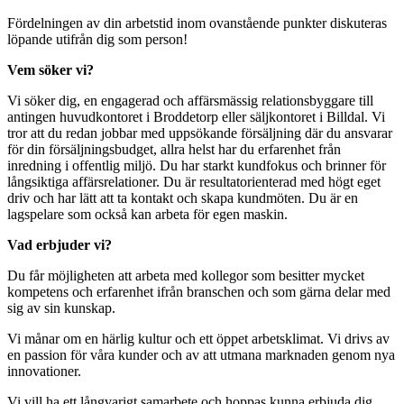
Fördelningen av din arbetstid inom ovanstående punkter diskuteras
löpande utifrån dig som person!
Vem söker vi?
Vi söker dig, en engagerad och affärsmässig relationsbyggare till
antingen huvudkontoret i Broddetorp eller säljkontoret i Billdal. Vi
tror att du redan jobbar med uppsökande försäljning där du ansvarar
för din försäljningsbudget, allra helst har du erfarenhet från
inredning i offentlig miljö. Du har starkt kundfokus och brinner för
långsiktiga affärsrelationer. Du är resultatorienterad med högt eget
driv och har lätt att ta kontakt och skapa kundmöten. Du är en
lagspelare som också kan arbeta för egen maskin.
Vad erbjuder vi?
Du får möjligheten att arbeta med kollegor som besitter mycket
kompetens och erfarenhet ifrån branschen och som gärna delar med
sig av sin kunskap.
Vi månar om en härlig kultur och ett öppet arbetsklimat. Vi drivs av
en passion för våra kunder och av att utmana marknaden genom nya
innovationer.
Vi vill ha ett långvarigt samarbete och hoppas kunna erbjuda dig