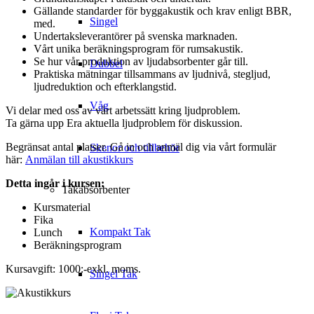
Gällande standarder för byggakustik och krav enligt BBR,
Singel
med.
Undertaksleverantörer på svenska marknaden.
Vårt unika beräkningsprogram för rumsakustik.
Se hur vår produktion av ljudabsorbenter går till.
Dubbel
Praktiska mätningar tillsammans av ljudnivå, stegljud,
ljudreduktion och efterklangstid.
Våg
Vi delar med oss av vårt arbetssätt kring ljudproblem.
Ta gärna upp Era aktuella ljudproblem för diskussion.
Begränsat antal platser. Gå in och anmäl dig via vårt formulär
Skenor och tillbehör
här:
Anmälan till akustikkurs
Detta ingår i kursen:
Takabsorbenter
Kursmaterial
Fika
Kompakt Tak
Lunch
Beräkningsprogram
Kursavgift: 1000:-exkl. moms.
Singel Tak