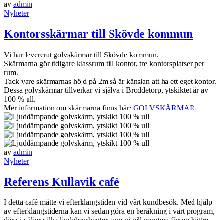
av
admin
Nyheter
Kontorsskärmar till Skövde kommun
Vi har levererat golvskärmar till Skövde kommun.
Skärmarna gör tidigare klassrum till kontor, tre kontorsplatser per
rum.
Tack vare skärmarnas höjd på 2m så är känslan att ha ett eget kontor.
Dessa golvskärmar tillverkar vi själva i Broddetorp, ytskiktet är av
100 % ull.
Mer information om skärmarna finns här:
GOLVSKÄRMAR
av
admin
Nyheter
Referens Kullavik café
I detta café mätte vi efterklangstiden vid vårt kundbesök. Med hjälp
av efterklangstiderna kan vi sedan göra en beräkning i vårt program,
där vi väljer vilka ljudabsorbenter som vi vill montera för en bättre