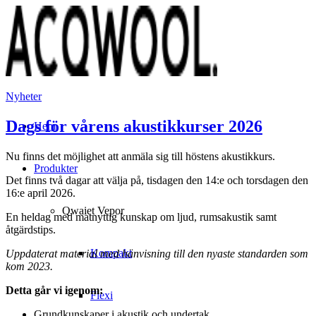
Nyheter
Dags för vårens akustikkurser 2026
Hem
Nu finns det möjlighet att anmäla sig till höstens akustikkurs.
Produkter
Det finns två dagar att välja på, tisdagen den 14:e och torsdagen den
16:e april 2026.
Qwaiet Vepor
En heldag med matnyttig kunskap om ljud, rumsakustik samt
åtgärdstips.
Kompakt
Uppdaterat material med hänvisning till den nyaste standarden som
kom 2023.
Detta går vi igenom:
Flexi
Grundkunskaper i akustik och undertak.