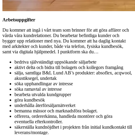
Arbetsuppgifter
Du kommer att ingå i vårt team som brinner för att göra affärer och
vårda våra kundrelationer. Du bearbetar befintliga kunder och
bygger upp relationer med nya. Du kommer att ha daglig kontakt
med arkitekter och kunder, både via telefon, fysiska kundbesök,
samt via digitala hjälpmedel. I punktform ska du…
bedriva självständigt uppsökande säljarbete
aktivt delta och bidra till bolagets och kollegors framgång
sälja, samtliga B&L Lund AB’s produkter: absoflex, acqwool,
akustiksegel, undertak
söka upphandlingar av intresse
söka ramavtal av intresse
bearbeta utvalda kundgrupper
göra kundbesök
underhålla återförsäljarnätverket
bemanna mässor och marknadsföra bolaget.
offerera, ordererkänna, handleda montörer och göra
eventuella efterkontroller.
säkerställa kundnöjdhet i projekten från initial kundkontakt till
leverans/montage.