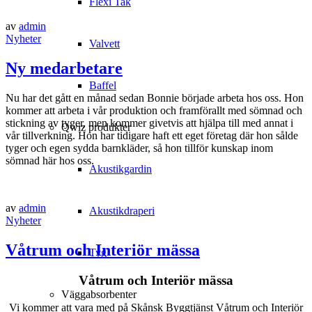
Flexi Tak
av
admin
Nyheter
Valvett
Ny medarbetare
Baffel
Nu har det gått en månad sedan Bonnie började arbeta hos oss. Hon
kommer att arbeta i vår produktion och framförallt med sömnad och
stickning av tyger, men kommer givetvis att hjälpa till med annat i
Qwiz produkter
vår tillverkning. Hon har tidigare haft ett eget företag där hon sålde
tyger och egen sydda barnkläder, så hon tillför kunskap inom
sömnad här hos oss.
Akustikgardin
av
admin
Akustikdraperi
Nyheter
Våtrum och Interiör mässa
Tyg
Våtrum och Interiör mässa
Väggabsorbenter
Vi kommer att vara med på Skånsk Byggtjänst Våtrum och Interiör