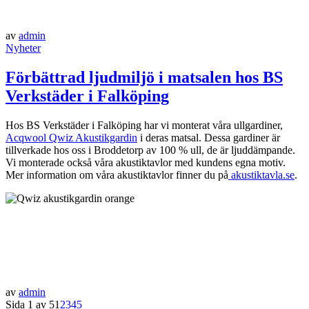
av
admin
Nyheter
Förbättrad ljudmiljö i matsalen hos BS
Verkstäder i Falköping
Hos BS Verkstäder i Falköping har vi monterat våra ullgardiner,
Acqwool Qwiz Akustikgardin
i deras matsal. Dessa gardiner är
tillverkade hos oss i Broddetorp av 100 % ull, de är ljuddämpande.
Vi monterade också våra akustiktavlor med kundens egna motiv.
Mer information om våra akustiktavlor finner du på
akustiktavla.se
.
av
admin
Sida 1 av 5
1
2
3
4
5