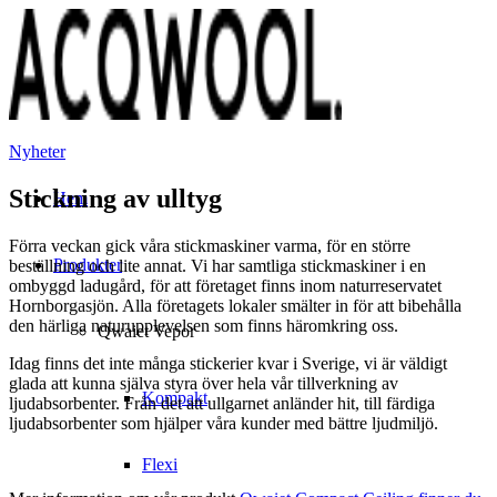
Nyheter
Stickning av ulltyg
Hem
Förra veckan gick våra stickmaskiner varma, för en större
Produkter
beställning och lite annat. Vi har samtliga stickmaskiner i en
ombyggd ladugård, för att företaget finns inom naturreservatet
Hornborgasjön. Alla företagets lokaler smälter in för att bibehålla
den härliga naturupplevelsen som finns häromkring oss.
Qwaiet Vepor
Idag finns det inte många stickerier kvar i Sverige, vi är väldigt
glada att kunna själva styra över hela vår tillverkning av
Kompakt
ljudabsorbenter. Från det att ullgarnet anländer hit, till färdiga
ljudabsorbenter som hjälper våra kunder med bättre ljudmiljö.
Flexi