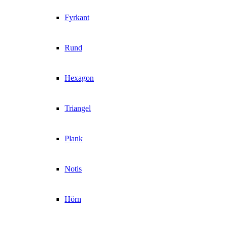
Fyrkant
Rund
Hexagon
Triangel
Plank
Notis
Hörn