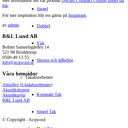
Mer information om vår produkt
Qwaiet Compact Ceiling finner du
här
.
Singel
För mer inspiration följ oss gärna på
Instagram
.
av
admin
Dubbel
B&L Lund AB
Våg
Bolum Samuelsgården 14
521 98 Broddetorp
0500-49 13 55
Skenor och tillbehör
info@acqwool.se
Våra hemsidor
Takabsorbenter
Absoflex
(Ljudabsorbenter)
Akustikshopen
Kompakt Tak
Akustiktavla
B&L Lund AB
Singel Tak
© Copyright - Acqwool