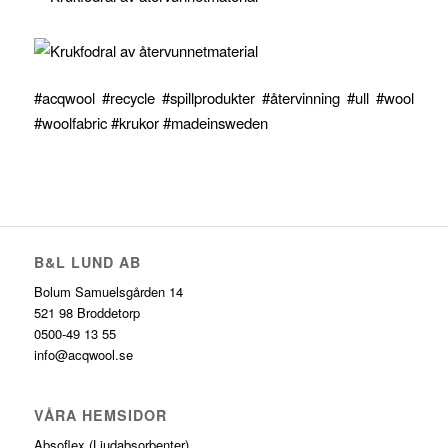
#acqwool
#recycle
#spillprodukter
#återvinning
#ull
#wool
#woolfabric
#krukor
#madeinsweden
B&L LUND AB
Bolum Samuelsgården 14
521 98 Broddetorp
0500-49 13 55
info@acqwool.se
VÅRA HEMSIDOR
Absoflex
(Ljudabsorbenter)