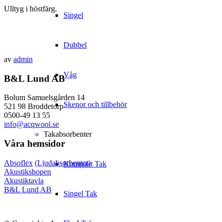
Ulltyg i höstfärg.
Singel
Dubbel
av
admin
Våg
B&L Lund AB
Bolum Samuelsgården 14
Skenor och tillbehör
521 98 Broddetorp
0500-49 13 55
info@acqwool.se
Takabsorbenter
Våra hemsidor
Absoflex
(Ljudabsorbenter)
Kompakt Tak
Akustikshopen
Akustiktavla
B&L Lund AB
Singel Tak