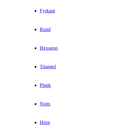
Fyrkant
Rund
Hexagon
Triangel
Plank
Notis
Hörn