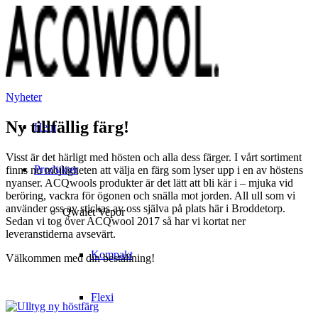
Nyheter
Ny tillfällig färg!
Hem
Visst är det härligt med hösten och alla dess färger. I vårt sortiment
Produkter
finns nu möjligheten att välja en färg som lyser upp i en av höstens
nyanser. ACQwools produkter är det lätt att bli kär i – mjuka vid
beröring, vackra för ögonen och snälla mot jorden. All ull som vi
använder oss av stickas av oss själva på plats här i Broddetorp.
Qwaiet Vepor
Sedan vi tog över ACQwool 2017 så har vi kortat ner
leveranstiderna avsevärt.
Kompakt
Välkommen med din beställning!
Flexi