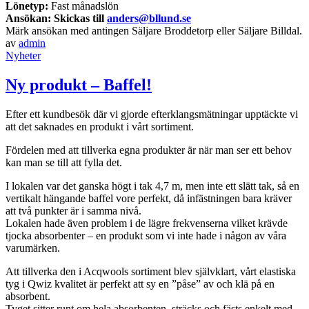
Lönetyp:
Fast månadslön
Ansökan: Skickas till
anders@bllund.se
Märk ansökan med antingen Säljare Broddetorp eller Säljare Billdal.
av
admin
Nyheter
Ny produkt – Baffel!
Efter ett kundbesök där vi gjorde efterklangsmätningar upptäckte vi
att det saknades en produkt i vårt sortiment.
Fördelen med att tillverka egna produkter är när man ser ett behov
kan man se till att fylla det.
I lokalen var det ganska högt i tak 4,7 m, men inte ett slätt tak, så en
vertikalt hängande baffel vore perfekt, då infästningen bara kräver
att två punkter är i samma nivå.
Lokalen hade även problem i de lägre frekvenserna vilket krävde
tjocka absorbenter – en produkt som vi inte hade i någon av våra
varumärken.
Att tillverka den i Acqwools sortiment blev självklart, vårt elastiska
tyg i Qwiz kvalitet är perfekt att sy en ”påse” av och klä på en
absorbent.
Tyget sitter runt om hela absorbenten, sträcks och fästs enkelt med