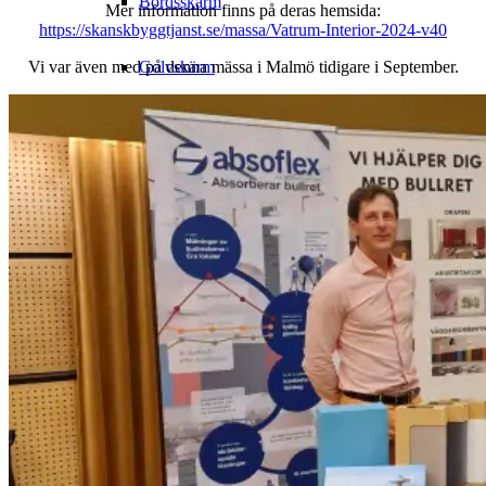
Bordsskärm
Mer information finns på deras hemsida:
https://skanskbyggtjanst.se/massa/Vatrum-Interior-2024-v40
Golvskärm
Vi var även med på denna mässa i Malmö tidigare i September.
Skärmtillbehör
Övriga Produkter
Stolstrumpa
Filt
Kuddfodral
Outlet