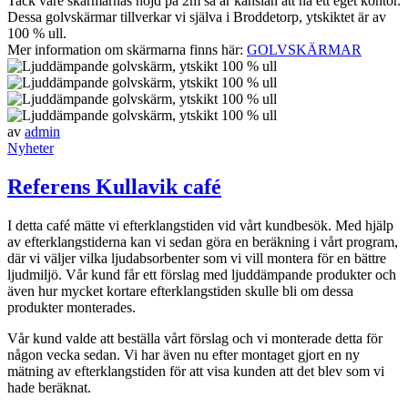
Tack vare skärmarnas höjd på 2m så är känslan att ha ett eget kontor.
Dessa golvskärmar tillverkar vi själva i Broddetorp, ytskiktet är av
100 % ull.
Mer information om skärmarna finns här:
GOLVSKÄRMAR
av
admin
Nyheter
Referens Kullavik café
I detta café mätte vi efterklangstiden vid vårt kundbesök. Med hjälp
av efterklangstiderna kan vi sedan göra en beräkning i vårt program,
där vi väljer vilka ljudabsorbenter som vi vill montera för en bättre
ljudmiljö. Vår kund får ett förslag med ljuddämpande produkter och
även hur mycket kortare efterklangstiden skulle bli om dessa
produkter monterades.
Vår kund valde att beställa vårt förslag och vi monterade detta för
någon vecka sedan. Vi har även nu efter montaget gjort en ny
mätning av efterklangstiden för att visa kunden att det blev som vi
hade beräknat.