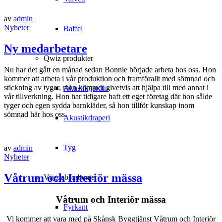
av
admin
Nyheter
Baffel
Ny medarbetare
Qwiz produkter
Nu har det gått en månad sedan Bonnie började arbeta hos oss. Hon
kommer att arbeta i vår produktion och framförallt med sömnad och
stickning av tyger, men kommer givetvis att hjälpa till med annat i
Akustikgardin
vår tillverkning. Hon har tidigare haft ett eget företag där hon sålde
tyger och egen sydda barnkläder, så hon tillför kunskap inom
sömnad här hos oss.
Akustikdraperi
Tyg
av
admin
Nyheter
Våtrum och Interiör mässa
Väggabsorbenter
Våtrum och Interiör mässa
Fyrkant
Vi kommer att vara med på Skånsk Byggtjänst Våtrum och Interiör