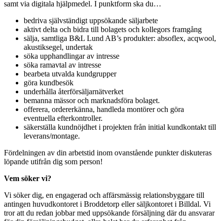
samt via digitala hjälpmedel. I punktform ska du…
bedriva självständigt uppsökande säljarbete
aktivt delta och bidra till bolagets och kollegors framgång
sälja, samtliga B&L Lund AB’s produkter: absoflex, acqwool,
akustiksegel, undertak
söka upphandlingar av intresse
söka ramavtal av intresse
bearbeta utvalda kundgrupper
göra kundbesök
underhålla återförsäljarnätverket
bemanna mässor och marknadsföra bolaget.
offerera, ordererkänna, handleda montörer och göra
eventuella efterkontroller.
säkerställa kundnöjdhet i projekten från initial kundkontakt till
leverans/montage.
Fördelningen av din arbetstid inom ovanstående punkter diskuteras
löpande utifrån dig som person!
Vem söker vi?
Vi söker dig, en engagerad och affärsmässig relationsbyggare till
antingen huvudkontoret i Broddetorp eller säljkontoret i Billdal. Vi
tror att du redan jobbar med uppsökande försäljning där du ansvarar