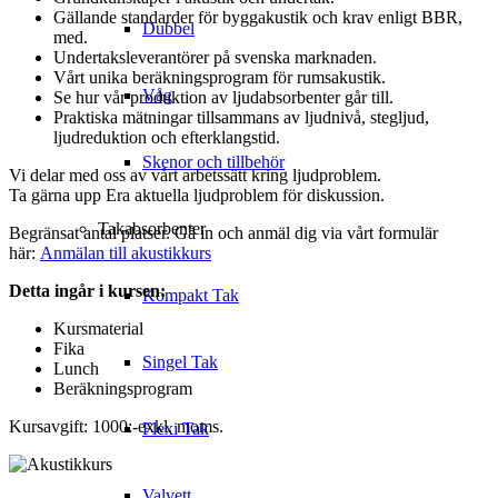
Gällande standarder för byggakustik och krav enligt BBR,
Dubbel
med.
Undertaksleverantörer på svenska marknaden.
Vårt unika beräkningsprogram för rumsakustik.
Våg
Se hur vår produktion av ljudabsorbenter går till.
Praktiska mätningar tillsammans av ljudnivå, stegljud,
ljudreduktion och efterklangstid.
Skenor och tillbehör
Vi delar med oss av vårt arbetssätt kring ljudproblem.
Ta gärna upp Era aktuella ljudproblem för diskussion.
Takabsorbenter
Begränsat antal platser. Gå in och anmäl dig via vårt formulär
här:
Anmälan till akustikkurs
Detta ingår i kursen:
Kompakt Tak
Kursmaterial
Fika
Singel Tak
Lunch
Beräkningsprogram
Kursavgift: 1000:-exkl. moms.
Flexi Tak
Valvett