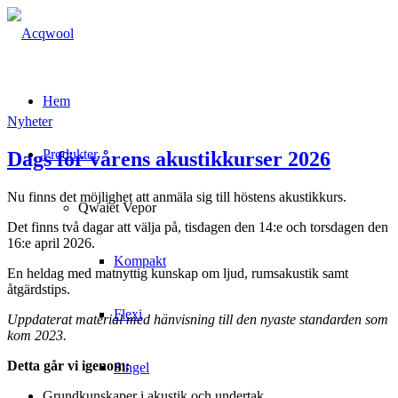
Hem
Nyheter
Produkter
Dags för vårens akustikkurser 2026
Nu finns det möjlighet att anmäla sig till höstens akustikkurs.
Qwaiet Vepor
Det finns två dagar att välja på, tisdagen den 14:e och torsdagen den
16:e april 2026.
Kompakt
En heldag med matnyttig kunskap om ljud, rumsakustik samt
åtgärdstips.
Flexi
Uppdaterat material med hänvisning till den nyaste standarden som
kom 2023.
Detta går vi igenom:
Singel
Grundkunskaper i akustik och undertak.