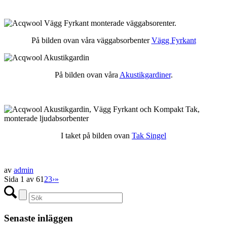
På bilden ovan våra väggabsorbenter
Vägg Fyrkant
På bilden ovan våra
Akustikgardiner
.
I taket på bilden ovan
Tak Singel
av
admin
Sida 1 av 6
1
2
3
›
»
Senaste inläggen