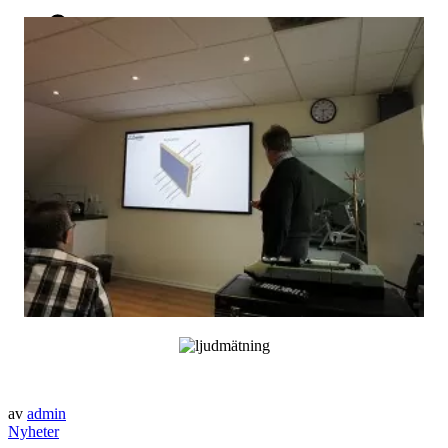
Sök
Menu
Menu
0
Shopping Cart
av
admin
Nyheter