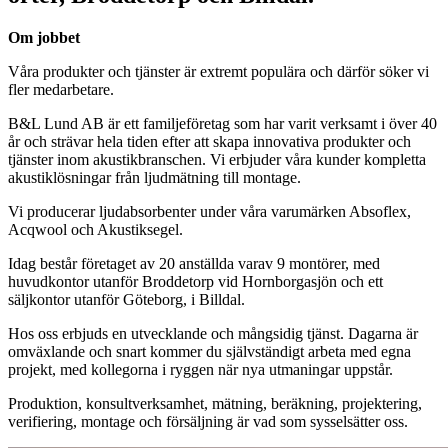
Om jobbet
Våra produkter och tjänster är extremt populära och därför söker vi
fler medarbetare.
B&L Lund AB är ett familjeföretag som har varit verksamt i över 40
år och strävar hela tiden efter att skapa innovativa produkter och
tjänster inom akustikbranschen. Vi erbjuder våra kunder kompletta
akustiklösningar från ljudmätning till montage.
Vi producerar ljudabsorbenter under våra varumärken Absoflex,
Acqwool och Akustiksegel.
Idag består företaget av 20 anställda varav 9 montörer, med
huvudkontor utanför Broddetorp vid Hornborgasjön och ett
säljkontor utanför Göteborg, i Billdal.
Hos oss erbjuds en utvecklande och mångsidig tjänst. Dagarna är
omväxlande och snart kommer du självständigt arbeta med egna
projekt, med kollegorna i ryggen när nya utmaningar uppstår.
Produktion, konsultverksamhet, mätning, beräkning, projektering,
verifiering, montage och försäljning är vad som sysselsätter oss.