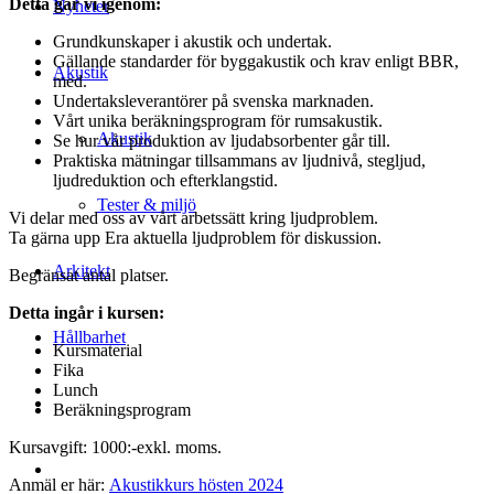
Detta går vi igenom:
Nyheter
Grundkunskaper i akustik och undertak.
Gällande standarder för byggakustik och krav enligt BBR,
Akustik
med.
Undertaksleverantörer på svenska marknaden.
Vårt unika beräkningsprogram för rumsakustik.
Akustik
Se hur vår produktion av ljudabsorbenter går till.
Praktiska mätningar tillsammans av ljudnivå, stegljud,
ljudreduktion och efterklangstid.
Tester & miljö
Vi delar med oss av vårt arbetssätt kring ljudproblem.
Ta gärna upp Era aktuella ljudproblem för diskussion.
Arkitekt
Begränsat antal platser.
Detta ingår i kursen:
Hållbarhet
Kursmaterial
Fika
Lunch
Beräkningsprogram
Kursavgift: 1000:-exkl. moms.
Anmäl er här:
Akustikkurs hösten 2024