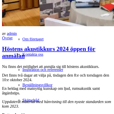
Prislista
Om oss
av
admin
Övrigt
Om företaget
Höstens akustikkurs 2024 öppen för
Kontakta oss
anmälan
Nu finns det möjlighet att anmäla sig till höstens akustikkurs.
Inspiration och referenser
Det finns två dagar att välja på, tisdagen den 8:e och torsdagen den
10:e oktober 2024.
Beställningsvillkor
En heldag med matnyttig kunskap om ljud, rumsakustik samt
åtgärdstips.
Skötselråd
Uppdaterat material med hänvisning till den nyaste standarden som
kom 2023.