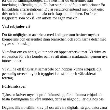
för din försäljningsbudget, allra helst har du erfarenhet från
inredning i offentlig miljö. Du har starkt kundfokus och brinner för
långsiktiga affärsrelationer. Du är resultatorienterad med högt eget
driv och har lätt att ta kontakt och skapa kundmöten. Du är en
lagspelare som också kan arbeta för egen maskin.
Vad erbjuder vi?
Du får möjligheten att arbeta med kollegor som besitter mycket
kompetens och erfarenhet ifrån branschen och som gärna delar med
sig av sin kunskap.
Vi månar om en härlig kultur och ett öppet arbetsklimat. Vi drivs av
en passion för våra kunder och av att utmana marknaden genom nya
innovationer.
Vi vill ha ett långvarigt samarbete och hoppas kunna erbjuda dig
personlig utveckling och trygghet i ett stabilt och väletablerat
företag.
Förkunskaper
Tjänsten kräver mycket produktkunskap, för att kunna erbjuda de
bästa lösningarna till våra kunder, detta är något du lär dig hos oss.
Dagens tillvaro ställer krav på oss att vara digitala, så god datorvana