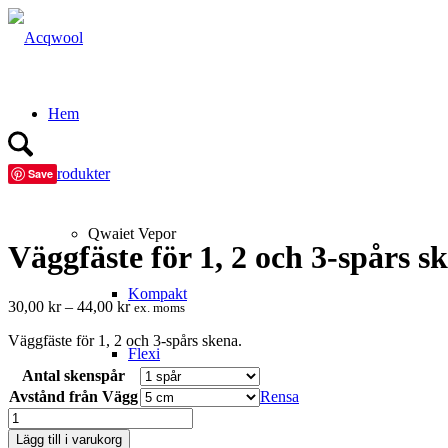
Hem
Produkter
Save
Qwaiet Vepor
Väggfäste för 1, 2 och 3-spårs s
Kompakt
Prisintervall:
30,00
kr
–
44,00
kr
ex. moms
30,00 kr
Väggfäste för 1, 2 och 3-spårs skena.
till
Flexi
44,00 kr
Antal skenspår
Avstånd från Vägg
Rensa
Singel
Väggfäste
för
Lägg till i varukorg