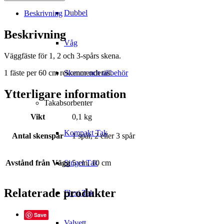
1,
2
Dubbel
Beskrivning
och
3-
Beskrivning
spårs
Våg
skena
Väggfäste för 1, 2 och 3-spårs skena.
mängd
1 fäste per 60 cm rekommenderas.
Skenor och tillbehör
Ytterligare information
Takabsorbenter
Vikt
0,1 kg
Kompakt Tak
Antal skenspår
1 spår, 2 eller 3 spår
Avstånd från Vägg
5 cm, 10 cm
Singel Tak
Relaterade produkter
Flexi Tak
Save
Valvett