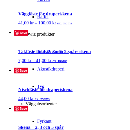
Väggfäste för draperiskena
Baffel
Prisintervall:
41,00
kr
–
100,00
kr
ex. moms
41,00 kr
Save
till
Qwiz produkter
100,00 kr
Akustikgardin
Takfäste för 1, 2, 3 och 5-spårs skena
Prisintervall:
7,00
kr
–
41,00
kr
ex. moms
7,00 kr
Akustikdraperi
Save
till
41,00 kr
Tyg
Nischfäste för draperiskena
44,00
kr
ex. moms
Väggabsorbenter
Save
Fyrkant
Skena – 2, 3 och 5 spår