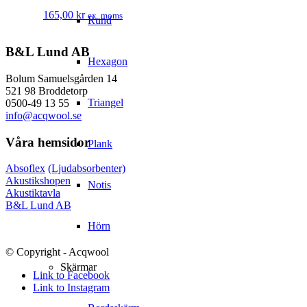
165,00
kr
ex. moms
Rund
B&L Lund AB
Hexagon
Bolum Samuelsgården 14
521 98 Broddetorp
Triangel
0500-49 13 55
info@acqwool.se
Våra hemsidor
Plank
Absoflex
(Ljudabsorbenter)
Akustikshopen
Notis
Akustiktavla
B&L Lund AB
Hörn
© Copyright - Acqwool
Skärmar
Link to Facebook
Link to Instagram