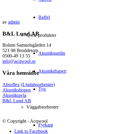
Baffel
av
admin
B&L Lund AB
Qwiz produkter
Bolum Samuelsgården 14
521 98 Broddetorp
Akustikgardin
0500-49 13 55
info@acqwool.se
Akustikdraperi
Våra hemsidor
Absoflex
(Ljudabsorbenter)
Tyg
Akustikshopen
Akustiktavla
B&L Lund AB
Väggabsorbenter
© Copyright - Acqwool
Fyrkant
Link to Facebook