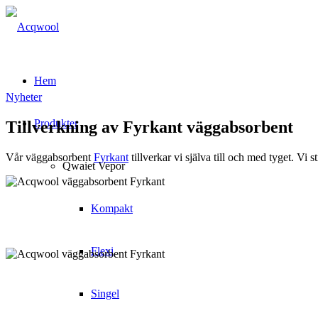
Hem
Nyheter
Produkter
Tillverkning av Fyrkant väggabsorbent
Vår väggabsorbent
Fyrkant
tillverkar vi själva till och med tyget. Vi
Qwaiet Vepor
Kompakt
Flexi
Singel