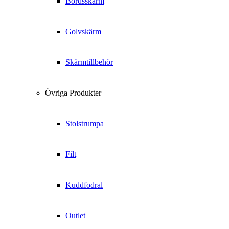
Bordsskärm
Golvskärm
Skärmtillbehör
Övriga Produkter
Stolstrumpa
Filt
Kuddfodral
Outlet