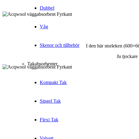
Dubbel
Våg
Skenor och tillbehör
I den här storleken (600×6
Ju tjockare
Takabsorbenter
Kompakt Tak
Singel Tak
Flexi Tak
Valvett